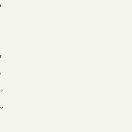
n
r
e
de
ez