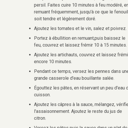
persil. Faites cuire 10 minutes à feu modéré, e
remuant fréquemment, jusqu'à ce que le fenouil
soit tendre et légèrement doré.
Ajoutez les tomates et le vin, salez et poivrez.
Portez à ébullition en remuant,puis baissez le
feu, couvrez et laissez frémir 10 à 15 minutes.
Ajoutez les artichauts, couvrez et laissez frémi
encore 10 minutes.
Pendant ce temps, versez les pennes dans un
grande casserole d'eau bouillante salée.
Égouttez les pâtes, en réservant un peu d'eau 
cuisson.
Ajoutez les câpres à la sauce, mélangez, vérifi
l'assaisonnement. Ajoutez le reste du jus de
citron.
Versez les pâtes puis la sauce dans un plat de